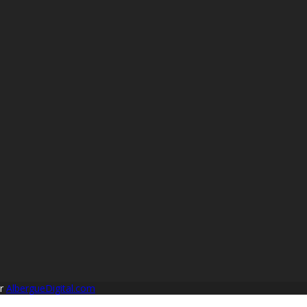
or
AlbergueDigital.com