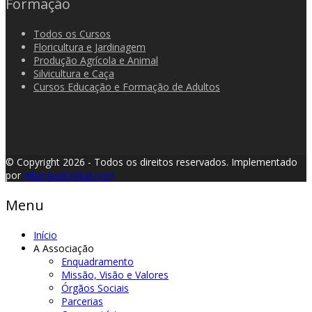
Formação
Todos os Cursos
Floricultura e Jardinagem
Produção Agrícola e Animal
Silvicultura e Caça
Cursos Educação e Formação de Adultos
© Copyright 2026 - Todos os direitos reservados.
Implementado
por
AlbergueDigital.com
Menu
Início
A Associação
Enquadramento
Missão, Visão e Valores
Órgãos Sociais
Parcerias