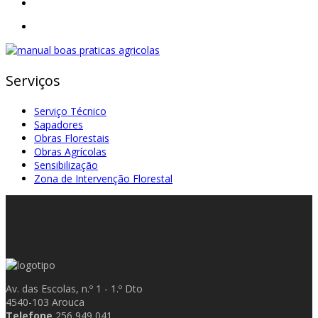
Serviços
Serviço Técnico
Sapadores
Obras Florestais
Obras Agrícolas
Sensibilização
Zona de Intervenção Florestal
Av. das Escolas, n.º 1 - 1.º Dto
4540-103 Arouca
Telefone
256 949 041