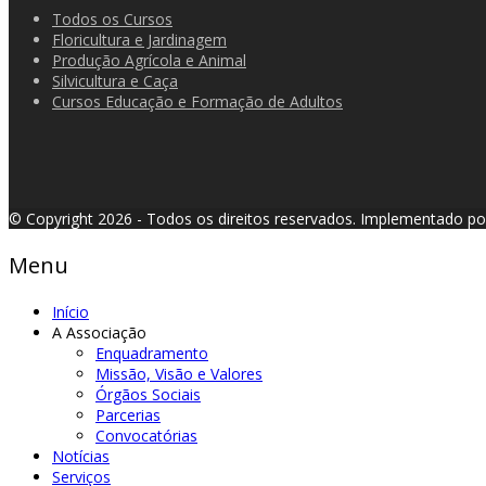
Todos os Cursos
Floricultura e Jardinagem
Produção Agrícola e Animal
Silvicultura e Caça
Cursos Educação e Formação de Adultos
© Copyright 2026 - Todos os direitos reservados.
Implementado p
Menu
Início
A Associação
Enquadramento
Missão, Visão e Valores
Órgãos Sociais
Parcerias
Convocatórias
Notícias
Serviços