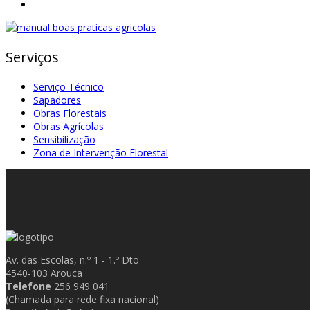
Serviços
Serviço Técnico
Sapadores
Obras Florestais
Obras Agrícolas
Sensibilização
Zona de Intervenção Florestal
Av. das Escolas, n.º 1 - 1.º Dto
4540-103 Arouca
Telefone
256 949 041
(Chamada para rede fixa nacional)