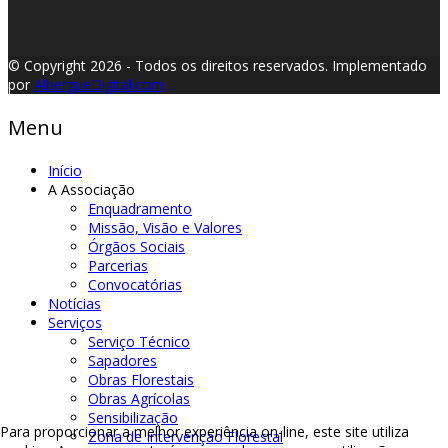
© Copyright 2026 - Todos os direitos reservados.
Implementado
por
AlbergueDigital.com
Menu
Início
A Associação
Enquadramento
Missão, Visão e Valores
Órgãos Sociais
Parcerias
Convocatórias
Notícias
Serviços
Serviço Técnico
Sapadores
Obras Florestais
Obras Agrícolas
Sensibilização
Para proporcionar a melhor experiência on-line, este site utiliza
Zona de Intervenção Florestal