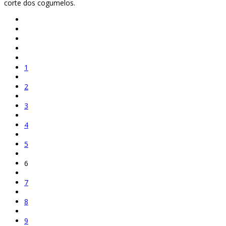
corte dos cogumelos.
1
2
3
4
5
6
7
8
9