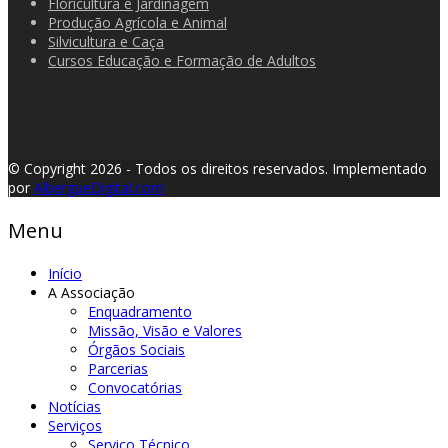
Floricultura e Jardinagem
Produção Agrícola e Animal
Silvicultura e Caça
Cursos Educação e Formação de Adultos
© Copyright 2026 - Todos os direitos reservados.
Implementado
por
AlbergueDigital.com
Menu
Início
A Associação
Enquadramento
Missão, Visão e Valores
Órgãos Sociais
Parcerias
Convocatórias
Notícias
Serviços
Serviço Técnico