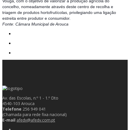
Vouga, com o objetivo de valorizar a produção agrícola do
concelho, nomeadamente através deste centro de recolha e
triagem de produtos hortofrutícolas, privilegiando uma ligação
estreita entre produtor e consumidor.
Fonte: Câmara Municipal de Arouca
Av. das Escolas, n.º 1 - 1.º Dto
4540-103 Arouca
Telefone
256 949 041
(Chamada para rede fixa nacional)
E-mail
afedv@afedv.com.pt