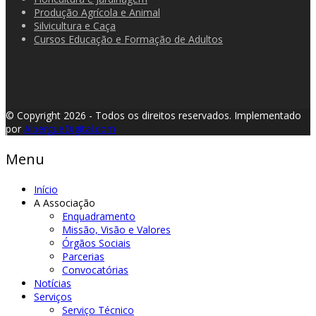
Produção Agrícola e Animal
Silvicultura e Caça
Cursos Educação e Formação de Adultos
© Copyright 2026 - Todos os direitos reservados.
Implementado
por
AlbergueDigital.com
Menu
Início
A Associação
Enquadramento
Missão, Visão e Valores
Órgãos Sociais
Parcerias
Convocatórias
Notícias
Serviços
Serviço Técnico