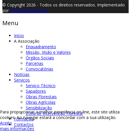
© Copyright 2026 - Todos os direitos reservados.
Implementado
por
AlbergueDigital.com
Menu
Início
A Associação
Enquadramento
Missão, Visão e Valores
Órgãos Sociais
Parcerias
Convocatórias
Notícias
Serviços
Serviço Técnico
Sapadores
Obras Florestais
Obras Agrícolas
Sensibilização
Para proporcionar a melhor experiência on-line, este site utiliza
Zona de Intervenção Florestal
cookies. Ao navegar estará a concordar com a sua utilização.
Formação
Aceito
Contactos
mais informações