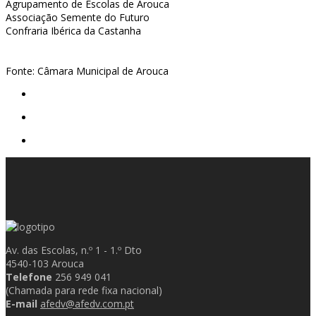
Agrupamento de Escolas de Arouca
Associação Semente do Futuro
Confraria Ibérica da Castanha
Fonte: Câmara Municipal de Arouca
Av. das Escolas, n.º 1 - 1.º Dto
4540-103 Arouca
Telefone
256 949 041
(Chamada para rede fixa nacional)
E-mail
afedv@afedv.com.pt