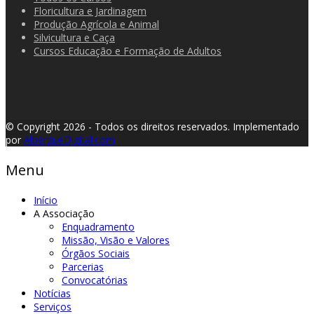
Floricultura e Jardinagem
Produção Agrícola e Animal
Silvicultura e Caça
Cursos Educação e Formação de Adultos
© Copyright 2026 - Todos os direitos reservados.
Implementado
por
AlbergueDigital.com
Menu
Início
A Associação
Enquadramento
Missão, Visão e Valores
Órgãos Sociais
Parcerias
Convocatórias
Notícias
Serviços