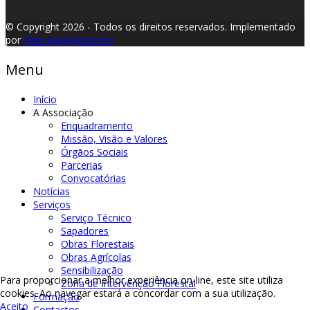
© Copyright 2026 - Todos os direitos reservados.
Implementado
por
AlbergueDigital.com
Menu
Início
A Associação
Enquadramento
Missão, Visão e Valores
Órgãos Sociais
Parcerias
Convocatórias
Notícias
Serviços
Serviço Técnico
Sapadores
Obras Florestais
Obras Agrícolas
Sensibilização
Para proporcionar a melhor experiência on-line, este site utiliza
Zona de Intervenção Florestal
cookies. Ao navegar estará a concordar com a sua utilização.
Formação
Aceito
Contactos