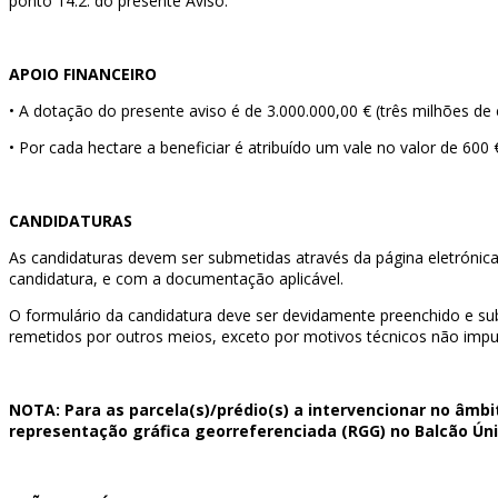
ponto 14.2. do presente Aviso.
APOIO FINANCEIRO
•
A dotação do presente aviso é de 3.000.000,00 € (três milhões de e
•
Por cada hectare a beneficiar é atribuído um vale no valor de 600 
CANDIDATURAS
As candidaturas devem ser submetidas através da página eletróni
candidatura, e com a documentação aplicável.
O formulário da candidatura deve ser devidamente preenchido e 
remetidos por outros meios, exceto por motivos técnicos não imput
NOTA: Para as parcela(s)/prédio(s) a intervencionar no âmbi
representação gráfica georreferenciada (RGG) no Balcão Ún