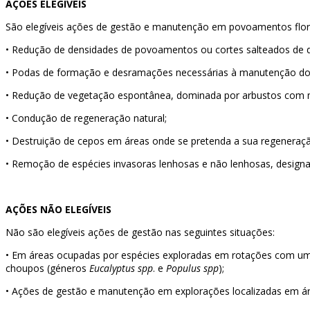
AÇÕES ELEGÍVEIS
São elegíveis ações de gestão e manutenção em povoamentos florest
•
Redução de densidades de povoamentos ou cortes salteados de d
•
Podas de formação e desramações necessárias à manutenção d
•
Redução de vegetação espontânea, dominada por arbustos com ma
•
Condução de regeneração natural;
•
Destruição de cepos em áreas onde se pretenda a sua regeneraçã
•
Remoção de espécies invasoras lenhosas e não lenhosas, designa
AÇÕES NÃO ELEGÍVEIS
Não são elegíveis ações de gestão nas seguintes situações:
•
Em áreas ocupadas por espécies exploradas em rotações com uma d
choupos (géneros
Eucalyptus spp
. e
Populus spp
);
•
Ações de gestão e manutenção em explorações localizadas em á