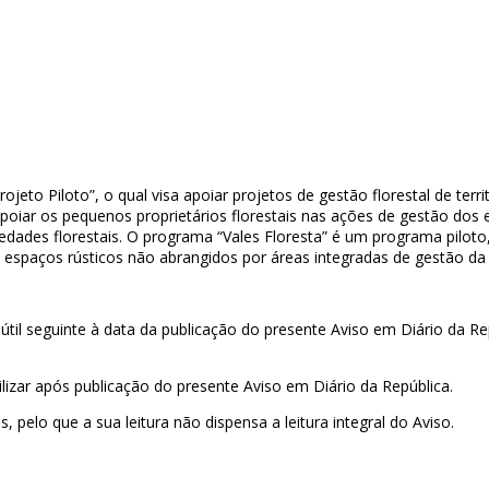
ojeto Piloto”, o qual visa apoiar projetos de gestão florestal de terri
iar os pequenos proprietários florestais nas ações de gestão dos esp
edades florestais. O programa “Vales Floresta” é um programa pil
os espaços rústicos não abrangidos por áreas integradas de gestão d
útil seguinte à data da publicação do presente Aviso em Diário da R
ilizar após publicação do presente Aviso em Diário da República.
elo que a sua leitura não dispensa a leitura integral do Aviso.