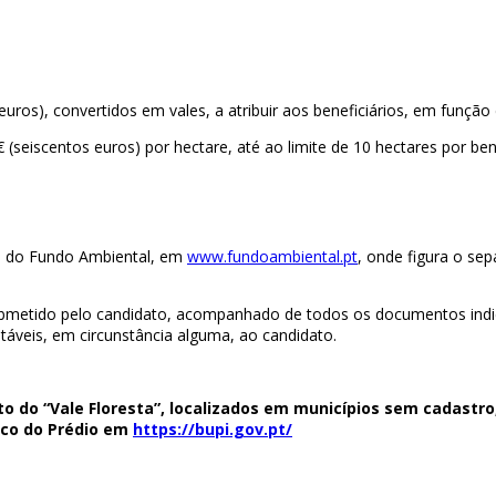
uros), convertidos em vales, a atribuir aos beneficiários, em função
€ (seiscentos euros) por hectare, até ao limite de 10 hectares por be
ca do Fundo Ambiental, em
www.fundoambiental.pt
, onde figura o se
submetido pelo candidato, acompanhado de todos os documentos ind
áveis, em circunstância alguma, ao candidato.
to do “Vale Floresta”, localizados em municípios sem cadastro
ico do Prédio em
https://bupi.gov.pt/